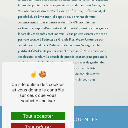
immobile 44 Grande Rue, 65240 Arreau alain.pouleau@orange.fr.
Vous disposez de droits d’accès, de rectification, d’effacement, de
portabilité, de limitation, d’opposition, de retrait de votre
consentement à tout moment et du droit d’introduire une
réclamation auprès d’une autorité de contrôle, ainsi que d’organiser
le sort de vos données post-mortem. Vous pouvez exercer ces droits
par voie postale à l'adresse 44 Grande Rue, 65240 Arreau ou par
courrier électronique à l'adresse alain.pouleau@orange.fr. Un
justificatif d'identité pourra vous être demandé. Nous conservons
vos données pendant la période de prise de contact puis pendant la
durée de prescription légale aux fins probatoires et de gestion des
contentieux. Vous avez le droit de vous inscrire sur la liste
d'opposition au démarchage téléphonique, disponible à cette
adresse:
Bloctel.gouv.fr
. Consultez le site cnil.fr pour plus
Ce site utilise des cookies
d’informations sur vos droits.
et vous donne le contrôle
sur ceux que vous
souhaitez activer
Tout accepter
RECHERCHES FRÉQUENTES
Tout refuser