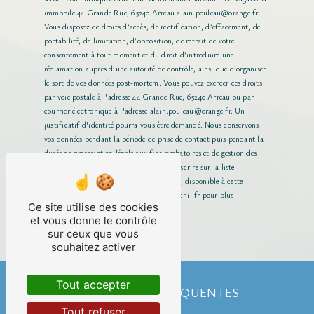
immobile 44 Grande Rue, 65240 Arreau alain.pouleau@orange.fr.
Vous disposez de droits d’accès, de rectification, d’effacement, de
portabilité, de limitation, d’opposition, de retrait de votre
consentement à tout moment et du droit d’introduire une
réclamation auprès d’une autorité de contrôle, ainsi que d’organiser
le sort de vos données post-mortem. Vous pouvez exercer ces droits
par voie postale à l'adresse 44 Grande Rue, 65240 Arreau ou par
courrier électronique à l'adresse alain.pouleau@orange.fr. Un
justificatif d'identité pourra vous être demandé. Nous conservons
vos données pendant la période de prise de contact puis pendant la
durée de prescription légale aux fins probatoires et de gestion des
contentieux. Vous avez le droit de vous inscrire sur la liste
d'opposition au démarchage téléphonique, disponible à cette
adresse:
Bloctel.gouv.fr
. Consultez le site cnil.fr pour plus
Ce site utilise des cookies
d’informations sur vos droits.
et vous donne le contrôle
sur ceux que vous
souhaitez activer
Tout accepter
RECHERCHES FRÉQUENTES
Tout refuser