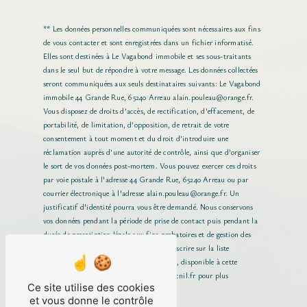
** Les données personnelles communiquées sont nécessaires aux fins
de vous contacter et sont enregistrées dans un fichier informatisé.
Elles sont destinées à Le Vagabond immobile et ses sous-traitants
dans le seul but de répondre à votre message. Les données collectées
seront communiquées aux seuls destinataires suivants: Le Vagabond
immobile 44 Grande Rue, 65240 Arreau alain.pouleau@orange.fr.
Vous disposez de droits d’accès, de rectification, d’effacement, de
portabilité, de limitation, d’opposition, de retrait de votre
consentement à tout moment et du droit d’introduire une
réclamation auprès d’une autorité de contrôle, ainsi que d’organiser
le sort de vos données post-mortem. Vous pouvez exercer ces droits
par voie postale à l'adresse 44 Grande Rue, 65240 Arreau ou par
courrier électronique à l'adresse alain.pouleau@orange.fr. Un
justificatif d'identité pourra vous être demandé. Nous conservons
vos données pendant la période de prise de contact puis pendant la
durée de prescription légale aux fins probatoires et de gestion des
contentieux. Vous avez le droit de vous inscrire sur la liste
d'opposition au démarchage téléphonique, disponible à cette
adresse:
Bloctel.gouv.fr
. Consultez le site cnil.fr pour plus
Ce site utilise des cookies
d’informations sur vos droits.
et vous donne le contrôle