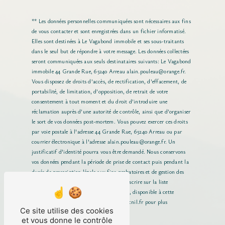
** Les données personnelles communiquées sont nécessaires aux fins
de vous contacter et sont enregistrées dans un fichier informatisé.
Elles sont destinées à Le Vagabond immobile et ses sous-traitants
dans le seul but de répondre à votre message. Les données collectées
seront communiquées aux seuls destinataires suivants: Le Vagabond
immobile 44 Grande Rue, 65240 Arreau alain.pouleau@orange.fr.
Vous disposez de droits d’accès, de rectification, d’effacement, de
portabilité, de limitation, d’opposition, de retrait de votre
consentement à tout moment et du droit d’introduire une
réclamation auprès d’une autorité de contrôle, ainsi que d’organiser
le sort de vos données post-mortem. Vous pouvez exercer ces droits
par voie postale à l'adresse 44 Grande Rue, 65240 Arreau ou par
courrier électronique à l'adresse alain.pouleau@orange.fr. Un
justificatif d'identité pourra vous être demandé. Nous conservons
vos données pendant la période de prise de contact puis pendant la
durée de prescription légale aux fins probatoires et de gestion des
contentieux. Vous avez le droit de vous inscrire sur la liste
d'opposition au démarchage téléphonique, disponible à cette
adresse:
Bloctel.gouv.fr
. Consultez le site cnil.fr pour plus
Ce site utilise des cookies
d’informations sur vos droits.
et vous donne le contrôle